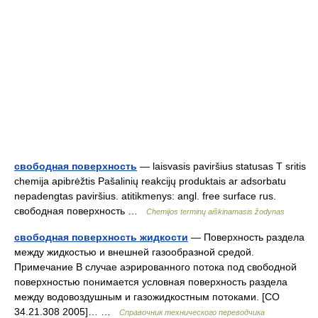
свободная поверхность
— laisvasis paviršius statusas T sritis
chemija apibrėžtis Pašalinių reakcijų produktais ar adsorbatu
nepadengtas paviršius. atitikmenys: angl. free surface rus.
свободная поверхность …
Chemijos terminų aiškinamasis žodynas
свободная поверхность жидкости
— Поверхность раздела
между жидкостью и внешней газообразной средой.
Примечание В случае аэрированного потока под свободной
поверхностью понимается условная поверхность раздела
между водовоздушным и газожидкостным потоками. [СО
34.21.308 2005]… …
Справочник технического переводчика